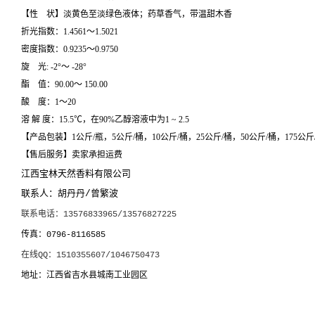
【性 状】淡黄色至淡绿色液体；药草香气，带温甜木香
折光指数：1.4561～1.5021
密度指数：0.9235～0.9750
旋 光: -2°～ -28°
酯 值：90.00～ 150.00
酸 度：1～20
溶
解
度：
15.5
℃，在
90%
乙醇溶液中为
1 ~ 2.5
【产品包装】1公斤/瓶，5公斤/桶，10公斤/桶，25公斤/桶，50公斤/桶，175公斤
【售后服务】卖家承担运费
江西宝林天然香料有限公司
联系人：胡丹丹
曾繁波
/
联系电话：
13576833965/13576827225
传真：
0796-8116585
在线
：
QQ
1510355607/1046750473
地址：江西省吉水县城南工业园区