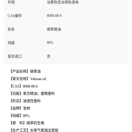
外观
淡黄色至淡绿色液体
8008-88-6
CAS编号
别名
缬草根油
99%
纯度
是否进口
否
【产品名称】缬草油
【英文名称】Valerian oil
【CAS】8008-88-6
【功能】单方精油；香精香料
【形态】油溶性香料
【品牌】宝林
【纯度】99%
【原 料】缬草的生根
【生产工艺】水蒸气蒸馏法萃取