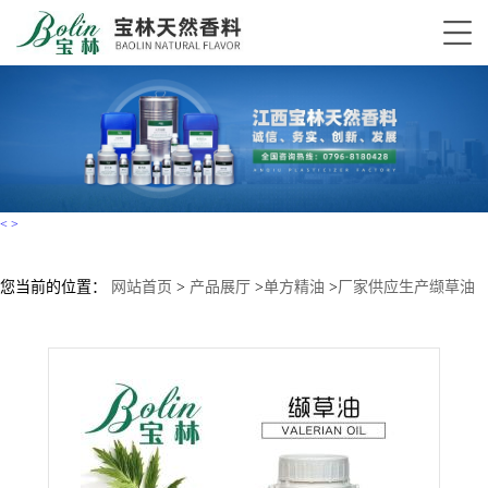
<
>
您当前的位置：
网站首页
>
产品展厅
>
单方精油
>
厂家供应生产缬草油
Valerian oilCAS8008-88-6