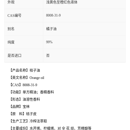
外观
浅黄色至橙红色液体
8008-31-9
CAS编号
别名
橘子油
99%
纯度
是否进口
否
【产品名称】桔子油
【英文名称】Orange oil
【CAS】8008-31-9
【功能】单方精油；香精香料
【形态】油溶性香料
【品牌】宝林
【原 料】桔子皮
【生产工艺】冷榨法萃取
【主要成份】水芹烯、柠檬烯、对 伞 花 烃、芳樟醇等