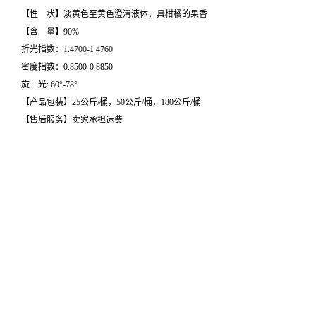
【性 状】淡黄色至黄色澄清液体，具柑橘的果香
【含 量】90%
折光指数：1.4700-1.4760
密度指数：0.8500-0.8850
旋 光: 60°-78°
【产品包装】25公斤/桶，50公斤/桶，180公斤/桶
【售后服务】卖家承担运费