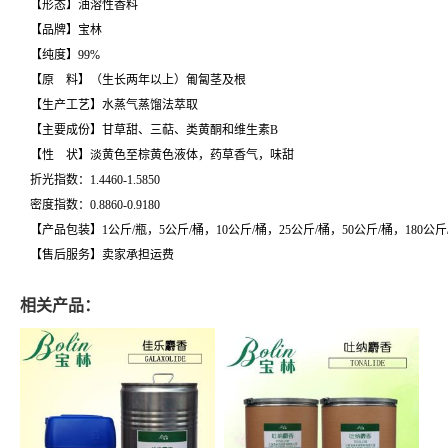
【形态】油溶性香料
【品牌】宝林
【纯度】99%
【原 料】（生长两年以上）匍匐茎及根
【生产工艺】水蒸气蒸馏法萃取
【主要成份】甘草甜、三萜、类黄酮和维生素B
【性 状】淡黄色至棕黄色液体，药草香气，味甜
折光指数：1.4460-1.5850
密度指数：0.8860-0.9180
【产品包装】1公斤/瓶，5公斤/桶，10公斤/桶，25公斤/桶，50公斤/桶，180公斤
【售后服务】卖家承担运费
相关产品：