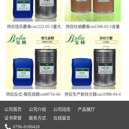
供应佳乐麝香cas1222-05-5量大
供应吐纳麝香cas1506-02-1含量
优惠
97.5%+
供应反式-橙花叔醇cas40716-66-
供应生产新铃兰醛cas31906-04-4
3现货
现货Lyral
公司首页
公司介绍
公司动态
产品展厅
证书荣誉
联系方式
在线留言
0796-8180428