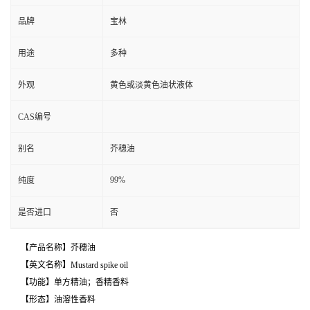
品牌
宝林
用途
多种
外观
黄色或淡黄色油状液体
CAS编号
别名
芥穗油
99%
纯度
是否进口
否
【产品名称】芥穗油
【英文名称】Mustard spike oil
【功能】单方精油；香精香料
【形态】油溶性香料