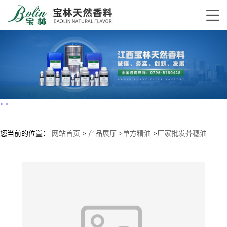
<
>
您当前的位置：
网站首页
>
产品展厅
>
单方精油
>
厂家批发芥穗油
Mustard spike oil芥穗精油现货