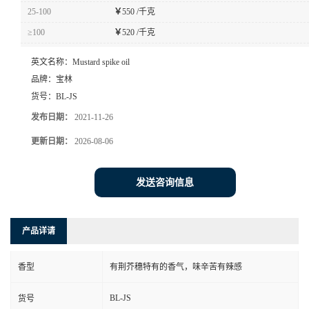
25-100
￥
550 /千克
≥100
￥
520 /千克
英文名称：
Mustard spike oil
品牌：
宝林
货号：
BL-JS
发布日期：
2021-11-26
更新日期：
2026-08-06
发送咨询信息
产品详请
香型
有荆芥穗特有的香气，味辛苦有辣感
BL-JS
货号