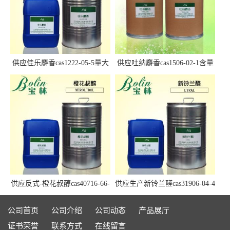
供应佳乐麝香cas1222-05-5量大
供应吐纳麝香cas1506-02-1含量
优惠
97.5%+
供应反式-橙花叔醇cas40716-66-
供应生产新铃兰醛cas31906-04-4
3现货
现货Lyral
公司首页
公司介绍
公司动态
产品展厅
证书荣誉
联系方式
在线留言