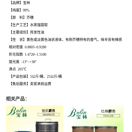
【品牌】宝林
【纯度】99%
【原 料】芥穗
【生产工艺】水蒸馏提取
【主要成份】挥发性油
【性 状】黄色或淡黄色油状液体，有荆芥穗特有的香气，味辛苦有辣感
相对密度 0.8805~0.9280
折光指数 1.4720~1.5100
旋光度 -13°~+38°
沸点 205℃
【产品包装】5公斤/桶，25公斤/桶
【售后服务】卖家承担运费
相关产品：