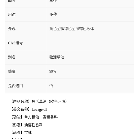
品牌
宝林
用途
多种
外观
黄色至微绿色至深棕色液体
CAS编号
别名
独活草油
99%
纯度
是否进口
否
【产品名称】独活草油（欧当归油）
【英文名称】Lovage oil
【功能】单方精油；香精香料
【形态】油溶性香料
【品牌】宝林