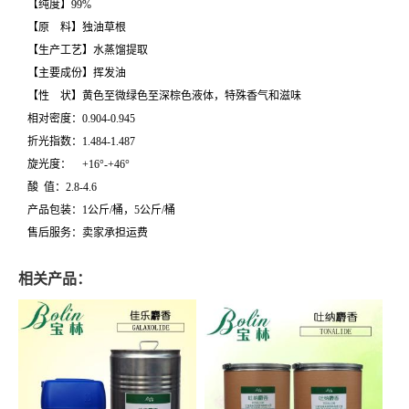
【纯度】99%
【原 料】独油草根
【生产工艺】水蒸馏提取
【主要成份】挥发油
【性 状】黄色至微绿色至深棕色液体，特殊香气和滋味
相对密度：0.904-0.945
折光指数：1.484-1.487
旋光度： +16°-+46°
酸 值：2.8-4.6
产品包装：1公斤/桶，5公斤/桶
售后服务：卖家承担运费
相关产品：