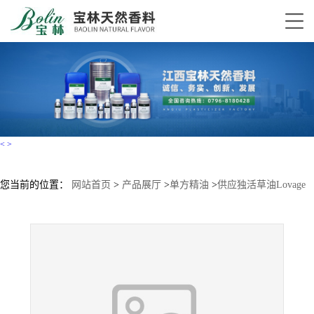
<
>
您当前的位置：
网站首页
>
产品展厅
>
单方精油
>
供应独活草油Lovage
oil独活草精油欧当归油小量批发