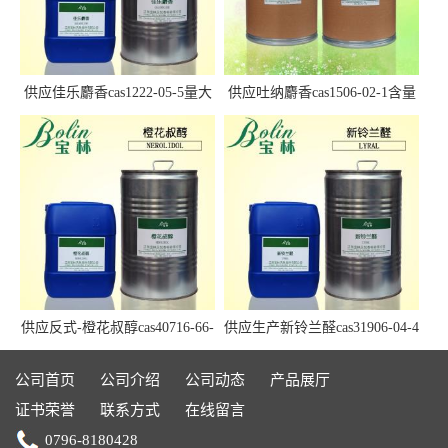
供应佳乐麝香cas1222-05-5量大
供应吐纳麝香cas1506-02-1含量
优惠
97.5%+
供应反式-橙花叔醇cas40716-66-
供应生产新铃兰醛cas31906-04-4
3现货
现货Lyral
公司首页
公司介绍
公司动态
产品展厅
证书荣誉
联系方式
在线留言
0796-8180428