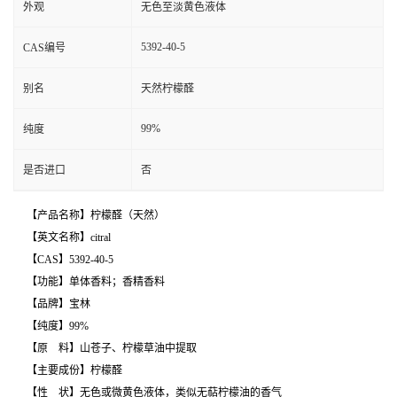
外观
无色至淡黄色液体
5392-40-5
CAS编号
别名
天然柠檬醛
99%
纯度
是否进口
否
【产品名称】柠檬醛（天然）
【英文名称】citral
【CAS】5392-40-5
【功能】单体香料；香精香料
【品牌】宝林
【纯度】99%
【原 料】山苍子、柠檬草油中提取
【主要成份】柠檬醛
【性 状】无色或微黄色液体，类似无萜柠檬油的香气