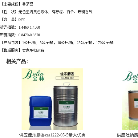
【主要成份】香茅醛
【性 状】无色至浅黄色液体，有柠檬、百合、玫瑰香气
【含 量】96%
折光指数：1.4460-1.4560
密度指数：0.8470-0.8570
【产品包装】1公斤/瓶，5公斤/桶，10公斤/桶，25公斤/桶，170公斤/桶
【售后服务】卖家承担运费
相关产品：
供应佳乐麝香cas1222-05-5量大优惠
供应吐纳麝香c