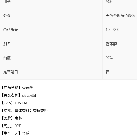
用途
多种
外观
无色至淡黄色液体
106-23-0
CAS编号
别名
香茅醛
96%
纯度
是否进口
否
【产品名称】香茅醛
【英文名称】citronellal
【CAS】106-23-0
【功能】单体香料；香精香料
【品牌】宝林
【纯度】99%
【生产工艺】合成