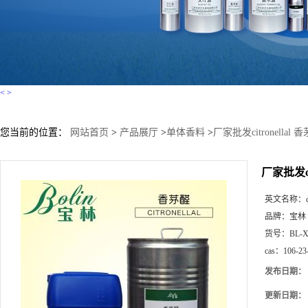
<
>
您当前的位置：
网站首页
>
产品展厅
>
单体香料
>
厂家批发citronellal 
厂家批发cit
英文名称：
品牌：
宝林
货号：
BL-
cas：
106-23
发布日期：
更新日期：