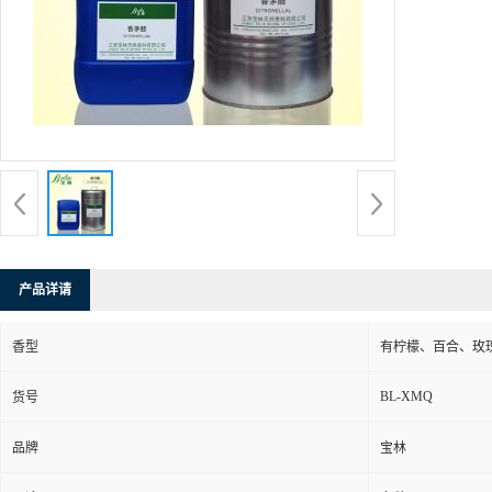
产品详请
香型
有柠檬、百合、玫
BL-XMQ
货号
品牌
宝林