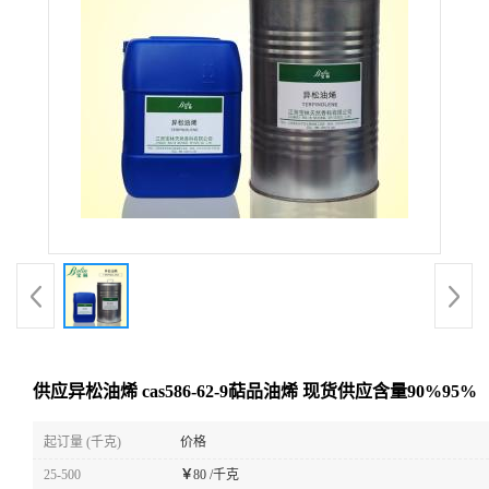
供应异松油烯 cas586-62-9萜品油烯 现货供应含量90%95%
起订量 (千克)
价格
25-500
￥
80 /千克