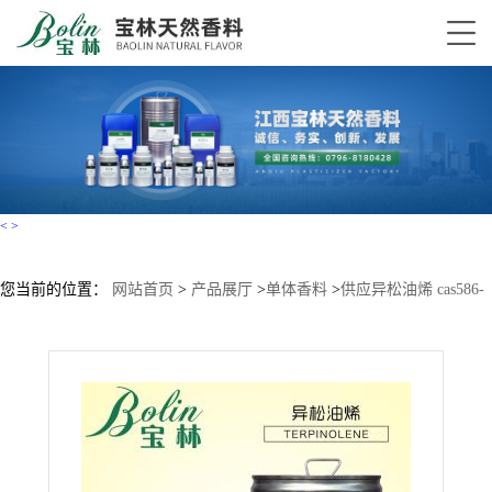
<
>
您当前的位置：
网站首页
>
产品展厅
>
单体香料
>
供应异松油烯 cas586-
62-9萜品油烯 现货供应含量90%95%