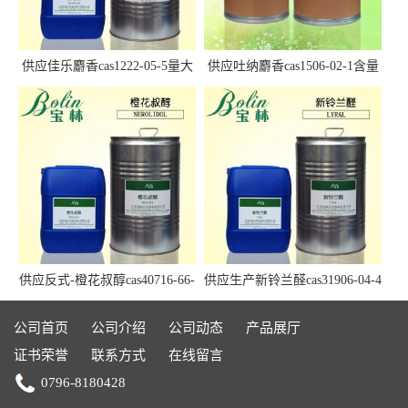
供应佳乐麝香cas1222-05-5量大
供应吐纳麝香cas1506-02-1含量
优惠
97.5%+
供应反式-橙花叔醇cas40716-66-
供应生产新铃兰醛cas31906-04-4
3现货
现货Lyral
公司首页
公司介绍
公司动态
产品展厅
证书荣誉
联系方式
在线留言
0796-8180428