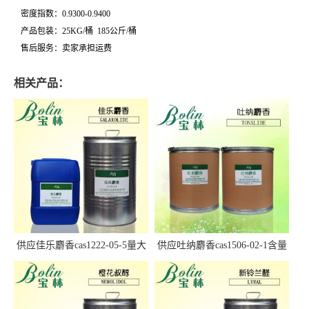
密度指数：0.9300-0.9400
产品包装：25KG/桶 185公斤/桶
售后服务：卖家承担运费
相关产品：
供应佳乐麝香cas1222-05-5量大
供应吐纳麝香cas1506-02-1含量
优惠
97.5%+