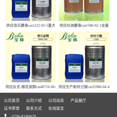
供应佳乐麝香cas1222-05-5量大
供应吐纳麝香cas1506-02-1含量
优惠
97.5%+
供应反式-橙花叔醇cas40716-66-
供应生产新铃兰醛cas31906-04-4
3现货
现货Lyral
公司首页
公司介绍
公司动态
产品展厅
证书荣誉
联系方式
在线留言
0796-8180428