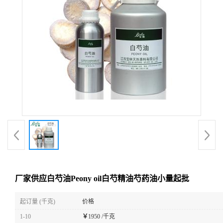
厂家供应白芍油Peony oil白芍精油芍药油小量起批
起订量 (千克)
价格
1-10
￥
1950 /千克