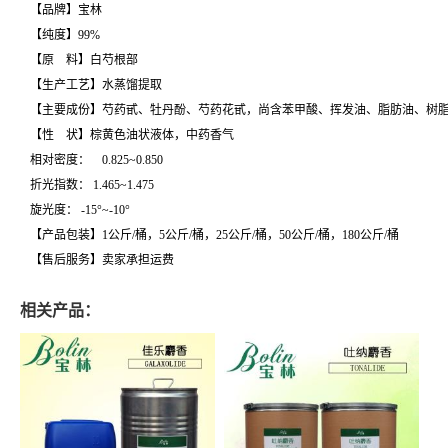
【品牌】宝林
【纯度】99%
【原 料】白芍根部
【生产工艺】水蒸馏提取
【主要成份】芍药甙、牡丹酚、芍药花甙，尚含苯甲酸、挥发油、脂肪油、树脂
【性 状】棕黄色油状液体，中药香气
相对密度： 0.825~0.850
折光指数： 1.465~1.475
旋光度： -15°~-10°
【产品包装】1公斤/桶，5公斤/桶，25公斤/桶，50公斤/桶，180公斤/桶
【售后服务】卖家承担运费
相关产品：