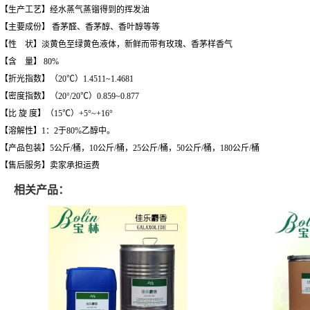
【生产工艺】经水蒸气蒸镏得到的挥发油
【主要成份】 香茅醛、香茅醇、香叶醇等等
【性 状】淡黄色至绿黄色液体，新鲜而带有玫瑰、香茅样香气
【含 量】 80%
【折光指数】（20℃）1.4511~1.4681
【密度指数】（20°/20℃）0.859~0.877
【比 旋 度】（15℃）+5°~+16°
【溶解性】1：2于80%乙醇中。
【产品包装】5公斤/桶，10公斤/桶，25公斤/桶，50公斤/桶，180公斤/桶
【售后服务】卖家承担运费
相关产品：