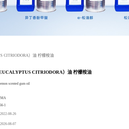
S CITRIODORA）油 柠檬桉油
UCALYPTUS CITRIODORA）油 柠檬桉油
lemon scented gum oil
NMA
56-1
2022-08-26
2026-08-07