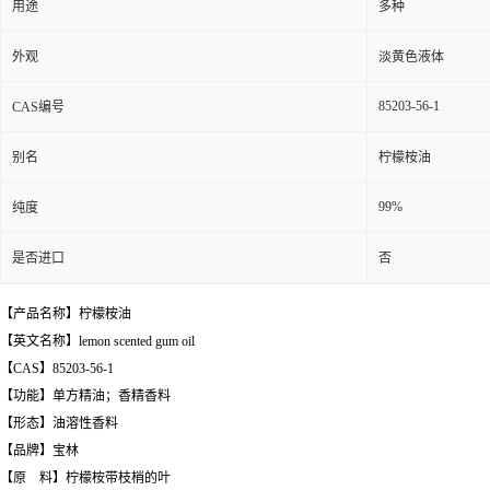
用途
多种
外观
淡黄色液体
85203-56-1
CAS编号
别名
柠檬桉油
99%
纯度
是否进口
否
【产品名称】柠檬桉油
【英文名称】lemon scented gum oil
【CAS】85203-56-1
【功能】单方精油；香精香料
【形态】油溶性香料
【品牌】宝林
【原 料】柠檬桉带枝梢的叶