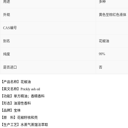
用途
多种
外观
黄色至棕红色液体
CAS编号
别名
花椒油
99%
纯度
是否进口
否
【产品名称】花椒油
【英文名称】Prickly ash oil
【功能】单方精油；香精香料
【形态】油溶性香料
【品牌】宝林
【原 料】花椒籽核和壳
【生产工艺】水蒸气蒸馏法萃取