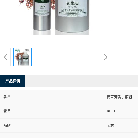
产品详请
香型
药草芳香，麻辣
BL-HJ
货号
品牌
宝林