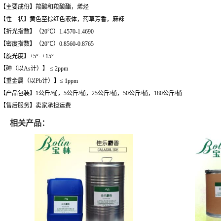
【主要成份】羧酸和羧酸酯，烯烃
【性 状】黄色至棕红色液体，药草芳香，麻辣
【折光指数】（20℃）1.4570-1.4690
【密度指数】（20℃）0.8560-0.8765
【旋光度】+5°- +15°
【砷（以As计）】 ≤ 2ppm
【重金属（以Pb计）】≤ 1ppm
【产品包装】1公斤/桶，5公斤/桶，25公斤/桶，50公斤/桶，180公斤/桶
【售后服务】卖家承担运费
相关产品：