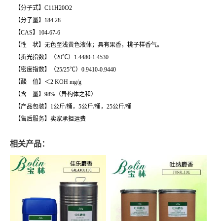
【分子式】
C
11
H
20
O
2
【分子量】184.28
【CAS】104-67-6
【性 状】无色至浅黄色液体；具有果香，桃子样香气。
【折光指数】（20℃）1.4480-1.4530
【密度指数】（25/25℃）0.9410-0.9440
【酸 值】＜2 KOH mg/g
【含 量】98%（异构体之和）
【产品包装】1公斤/桶，5公斤/桶，25公斤/桶
【售后服务】卖家承担运费
相关产品：