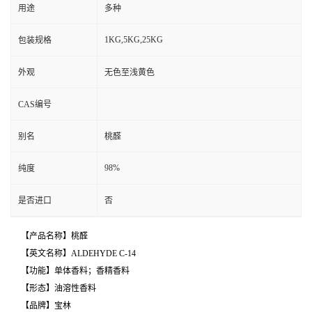
用途
多种
1KG,5KG,25KG
包装规格
外观
无色至浅黄色
CAS编号
别名
桃醛
98%
纯度
是否进口
否
【产品名称】桃醛
【英文名称】ALDEHYDE C-14
【功能】单体香料；香精香料
【形态】油溶性香料
【品牌】宝林