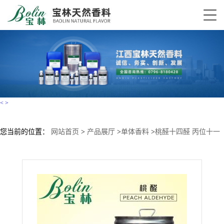
<
>
您当前的位置：
网站首页
>
产品展厅
>
单体香料
>
桃醛十四醛 丙位十一
内酯