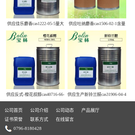
供应佳乐麝香cas1222-05-5量大
供应吐纳麝香cas1506-02-1含量
优惠
97.5%+
供应反式-橙花叔醇cas40716-66-
供应生产新铃兰醛cas31906-04-4
3现货
现货Lyral
公司首页
公司介绍
公司动态
产品展厅
证书荣誉
联系方式
在线留言
0796-8180428