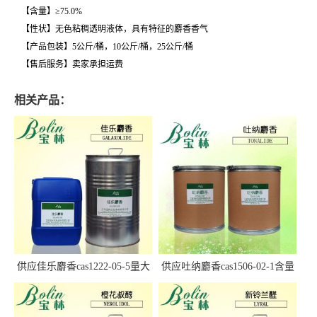
【含量】≥75.0%
【性状】无色粘稠透明液体，具有特征的麝香香气
【产品包装】5公斤/桶，10公斤/桶，25公斤/桶
【售后服务】卖家承担运费
相关产品：
供应佳乐麝香cas1222-05-5量大
供应吐纳麝香cas1506-02-1含量
优惠
97.5%+